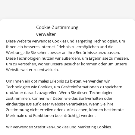
Cookie-Zustimmung
verwalten
Diese Website verwendet Cookies und Targeting Technologien, um
Ihnen ein besseres Internet-Erlebnis zu ermöglichen und die
Werbung, die Sie sehen, besser an Ihre Bedürfnisse anzupassen.
Diese Technologien nutzen wir außerdem, um Ergebnisse zu messen,
um zu verstehen, woher unsere Besucher kommen oder um unsere
Website weiter zu entwickeln.
Wir brauchen Ihre Einwilligung
Um Ihnen ein optimales Erlebnis zu bieten, verwenden wir
Technologien wie Cookies, um Geräteinformationen zu speichern
und/oder darauf zuzugreifen. Wenn Sie diesen Technologien
Um diesen Inhalt darzustellen, aktivieren Sie bitte die Cookies. Es
zustimmmen, können wir Daten wie das Surfverhalten oder
werden ggf. personenbezogene Daten verarbeitet.
eindeutige IDs auf dieser Website verarbeiten. Wenn Sie ihre
Zustimmung nicht erteilen oder zurückziehen, können bestimmte
Merkmale und Funktionen beeinträchtigt werden.
Cookies akzeptieren
Wir verwenden Statistiken-Cookies und Marketing Cookies.