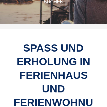
BUCHEN
SPASS UND E
RHOLUNG IN F
ERIENHAUS U
ND F
ERIENWOHNUN