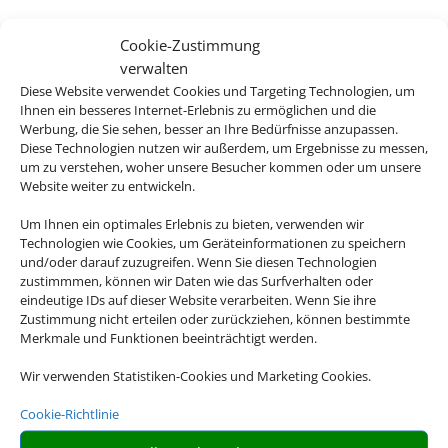
G
Cookie-Zustimmung
verwalten
Diese Website verwendet Cookies und Targeting Technologien, um
Ihnen ein besseres Internet-Erlebnis zu ermöglichen und die
Werbung, die Sie sehen, besser an Ihre Bedürfnisse anzupassen.
Diese Technologien nutzen wir außerdem, um Ergebnisse zu messen,
Sie wollen einen entspannten Urlaub mit
um zu verstehen, woher unsere Besucher kommen oder um unsere
Ihren Liebsten genießen, viel Platz und Zeit
Website weiter zu entwickeln.
für sich haben? Mit einem Ferienhaus oder
einer Ferienwohnung haben Sie mehr
Um Ihnen ein optimales Erlebnis zu bieten, verwenden wir
Technologien wie Cookies, um Geräteinformationen zu speichern
Freiheiten als in einem gewöhnlichen Hotel.
und/oder darauf zuzugreifen. Wenn Sie diesen Technologien
Egal ob es ein Strandurlaub in einer Finca
zustimmmen, können wir Daten wie das Surfverhalten oder
sein soll oder ob Sie mit Ihrem Hund die
eindeutige IDs auf dieser Website verarbeiten. Wenn Sie ihre
Zustimmung nicht erteilen oder zurückziehen, können bestimmte
Wälder erkunden wollen: Für nahezu alles
Merkmale und Funktionen beeinträchtigt werden.
gibt es das passende Angebot.
Wir verwenden Statistiken-Cookies und Marketing Cookies.
Buchen Sie bei uns Ihren individuellen
Cookie-Richtlinie
Urlaub in Ferienhaus oder Ferienwohnung –