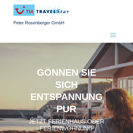
Peter Rosenberger GmbH
GÖNNEN SIE
SICH
ENTSPANNUNG
PUR
JETZT FERIENHAUS ODER
FERIENWOHNUNG